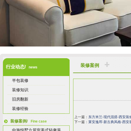
装修案例
行业动态/
news
半包装修
装修知识
旧房翻新
装修经验
上一篇：
东方米兰-现代混搭-西安装
装修案例/
Fine case
下一篇：
莱安逸珲-新古典风格-西安
中海悦墅六居室美式轻奢风